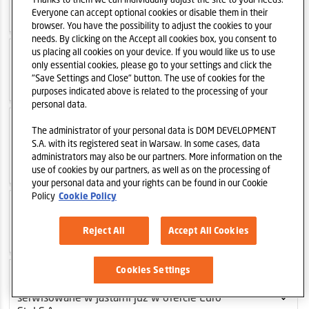
Grupy Dom Development
Everyone can accept optional cookies or disable them in their
browser. You have the possibility to adjust the cookies to your
needs. By clicking on the Accept all cookies box, you consent to
us placing all cookies on your device. If you would like us to use
2022-06-01
Widoki - nowy projekt Euro
only essential cookies, please go to your settings and click the
Styl S.A. w Rumi
"Save Settings and Close" button. The use of cookies for the
purposes indicated above is related to the processing of your
personal data.
2022-05-31
The administrator of your personal data is DOM DEVELOPMENT
Osiedle Górka Narodowa -
S.A. with its registered seat in Warsaw. In some cases, data
nowy projekt Grupy Dom Development w
administrators may also be our partners. More information on the
Krakowie
use of cookies by our partners, as well as on the processing of
your personal data and your rights can be found in our Cookie
Policy
Cookie Policy
2022-05-04
Ankieta: ESG w Grupie Dom
Development
Reject All
Accept All Cookies
Cookies Settings
2022-04-21
LAS - apartamenty
serwisowane w Jastarni już w ofercie Euro