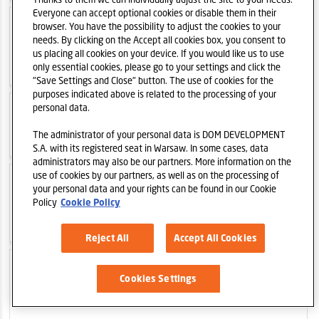
Everyone can accept optional cookies or disable them in their
browser. You have the possibility to adjust the cookies to your
2022-05-31
Osiedle Górka Narodowa -
needs. By clicking on the Accept all cookies box, you consent to
nowy projekt Grupy Dom Development w
us placing all cookies on your device. If you would like us to use
Krakowie
only essential cookies, please go to your settings and click the
"Save Settings and Close" button. The use of cookies for the
purposes indicated above is related to the processing of your
personal data.
2022-05-04
Ankieta: ESG w Grupie Dom
Development
The administrator of your personal data is DOM DEVELOPMENT
S.A. with its registered seat in Warsaw. In some cases, data
administrators may also be our partners. More information on the
use of cookies by our partners, as well as on the processing of
2022-04-21
LAS - apartamenty
your personal data and your rights can be found in our Cookie
serwisowane w Jastarni już w ofercie Euro
Policy
Cookie Policy
Styl S.A.
Reject All
Accept All Cookies
2022-04-04
Wstępna informacja o
Cookies Settings
sprzedaży i przekazaniach w I kwartale 2022
roku