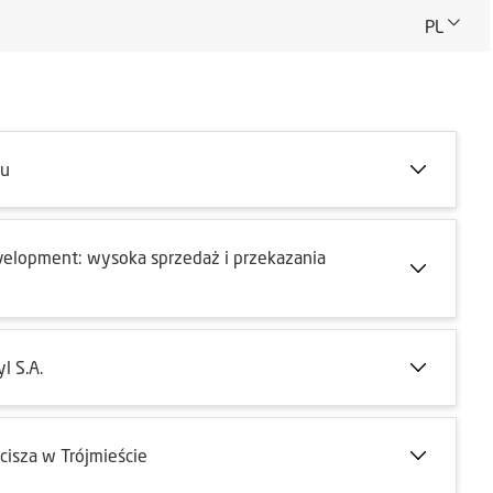
PL
ku
elopment: wysoka sprzedaż i przekazania
l S.A.
isza w Trójmieście