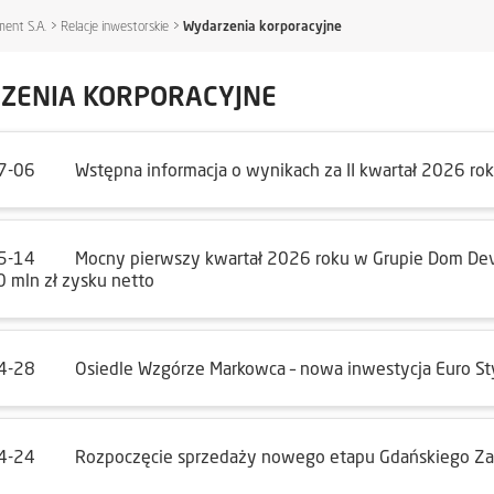
ent S.A.
>
Relacje inwestorskie
>
Wydarzenia korporacyjne
ZENIA KORPORACYJNE
7-06
Wstępna informacja o wynikach za II kwartał 2026 ro
5-14
Mocny pierwszy kwartał 2026 roku w Grupie Dom Dev
0 mln zł zysku netto
4-28
Osiedle Wzgórze Markowca – nowa inwestycja Euro Sty
4-24
Rozpoczęcie sprzedaży nowego etapu Gdańskiego Zac