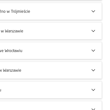
źno w Trójmieście
o w Warszawie
we Wrocławiu
 w Warszawie
u