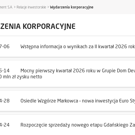
ent S.A.
>
Relacje inwestorskie
>
Wydarzenia korporacyjne
ZENIA KORPORACYJNE
7-06
Wstępna informacja o wynikach za II kwartał 2026 ro
5-14
Mocny pierwszy kwartał 2026 roku w Grupie Dom Dev
0 mln zł zysku netto
4-28
Osiedle Wzgórze Markowca – nowa inwestycja Euro Sty
4-24
Rozpoczęcie sprzedaży nowego etapu Gdańskiego Zac