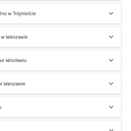
źno w Trójmieście
o w Warszawie
we Wrocławiu
 w Warszawie
u