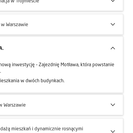
acja w Trójmieście
o w Warszawie
A.
 nową inwestycję – Zajezdnię Motława, która powstanie
.
mieszkania w dwóch budynkach.
 w Warszawie
dażą mieszkań i dynamicznie rosnącymi