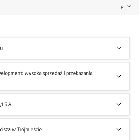
PL
ku
elopment: wysoka sprzedaż i przekazania
l S.A.
isza w Trójmieście