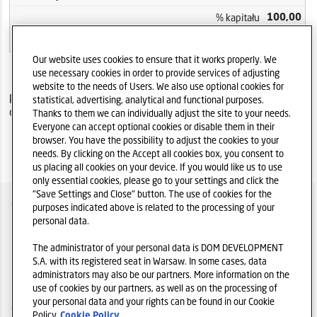
100,00
% kapitału
100,00
% głosów
Our website uses cookies to ensure that it works properly. We
use necessary cookies in order to provide services of adjusting
* Stan posiadania akcji przez PTE Allianz Polska S.A.
website to the needs of Users. We also use optional cookies for
podano zgodnie z zawiadomieniem z dnia 15.05.2023 r. i
statistical, advertising, analytical and functional purposes.
obejmuje akcje w posiadaniu Allianz OFE
Thanks to them we can individually adjust the site to your needs.
Everyone can accept optional cookies or disable them in their
browser. You have the possibility to adjust the cookies to your
needs. By clicking on the Accept all cookies box, you consent to
us placing all cookies on your device. If you would like us to use
only essential cookies, please go to your settings and click the
"Save Settings and Close" button. The use of cookies for the
O SPÓŁCE
purposes indicated above is related to the processing of your
personal data.
POLITYKA IR
The administrator of your personal data is DOM DEVELOPMENT
POLITYKA PRYWATNOŚCI
S.A. with its registered seat in Warsaw. In some cases, data
administrators may also be our partners. More information on the
REGULAMIN
use of cookies by our partners, as well as on the processing of
your personal data and your rights can be found in our Cookie
COOKIES
Policy
Cookie Policy