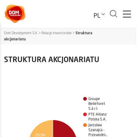
PL
Dom Development S.A.
>
Relacje inwestorskie
>
Struktura
akcjonariatu
STRUKTURA AKCJONARIATU
Groupe
Belleforet
S.à r.l.
PTE Allianz
Polska S.A.
Jarosław
Szanajca -
Przewodni…
29.9%