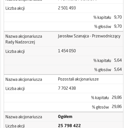
2 501 493
Liczba akcji
9,70
% kapitału
9,70
% głosów
Jarosław Szanajca - Przewodniczący
Nazwa akcjonariusza
Rady Nadzorczej
1 454 050
Liczba akcji
5,64
% kapitału
5,64
% głosów
Pozostali akcjonariusze
Nazwa akcjonariusza
7 702 438
Liczba akcji
29,86
% kapitału
29,86
% głosów
Ogółem
Nazwa akcjonariusza
25 798 422
Liczba akcji