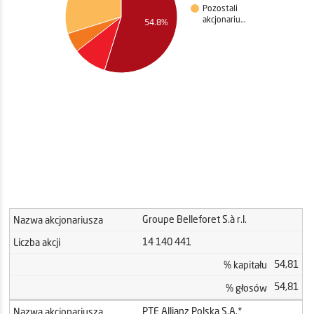
Pozostali
akcjonariu…
54.8%
Groupe Belleforet S.à r.l.
Nazwa akcjonariusza
14 140 441
Liczba akcji
54,81
% kapitału
54,81
% głosów
PTE Allianz Polska S.A.*
Nazwa akcjonariusza