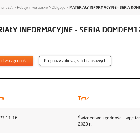
ent S.A.
>
Relacje inwestorskie
>
Obligacje
>
MATERIAŁY INFORMACYJNE - SERIA D
RIAŁY INFORMACYJNE - SERIA DOMDEM
ectwo zgodności
Prognozy zobowiązań finansowych
ta
Tytuł
23-11-16
Świadectwo zgodności - wg sta
2023 r.