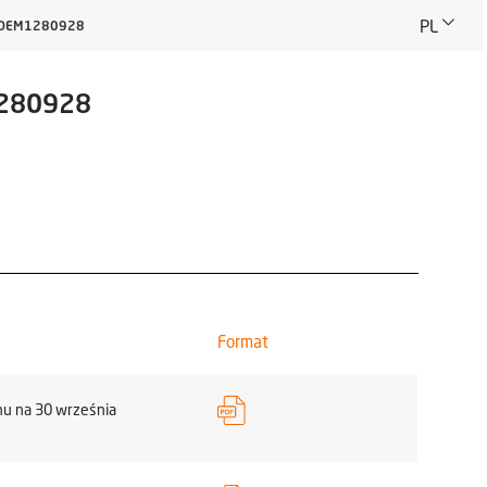
PL
OMDEM1280928
1280928
Format
nu na 30 września