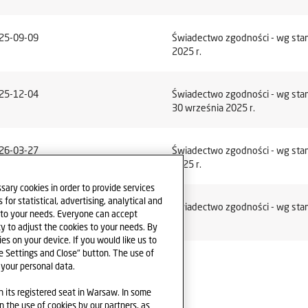
25-09-09
Świadectwo zgodności - wg sta
2025 r.
25-12-04
Świadectwo zgodności - wg sta
30 września 2025 r.
26-03-27
Świadectwo zgodności - wg stan
2025 r.
sary cookies in order to provide services
for statistical, advertising, analytical and
26-05-15
Świadectwo zgodności - wg sta
e to your needs. Everyone can accept
r.
ty to adjust the cookies to your needs. By
ies on your device. If you would like us to
ve Settings and Close" button. The use of
 your personal data.
its registered seat in Warsaw. In some
n the use of cookies by our partners, as