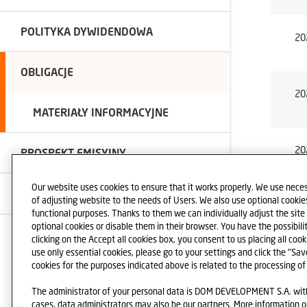
POLITYKA DYWIDENDOWA
20
OBLIGACJE
20
MATERIAŁY INFORMACYJNE
20
PROSPEKT EMISYJNY
Our website uses cookies to ensure that it works properly. We use neces
ŁAD KORPORACYJNY
of adjusting website to the needs of Users. We also use optional cookies 
20
functional purposes. Thanks to them we can individually adjust the sit
optional cookies or disable them in their browser. You have the possibili
PRZYDATNE LINKI
clicking on the Accept all cookies box, you consent to us placing all cook
use only essential cookies, please go to your settings and click the "Sa
cookies for the purposes indicated above is related to the processing of
NEWSLETTER
The administrator of your personal data is DOM DEVELOPMENT S.A. with 
cases, data administrators may also be our partners. More information o