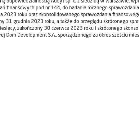
ną odpowiedzialnością Audyt sp. k. z siedzibą w Warszawie, w
ań finansowych pod nr 144, do badania rocznego sprawozdani
ia 2023 roku oraz skonsolidowanego sprawozdania finansowego
ny 31 grudnia 2023 roku, a także do przeglądu skróconego sp
miesięcy, zakończony 30 czerwca 2023 roku i skróconego skon
wej Dom Development S.A., sporządzonego za okres sześciu mie