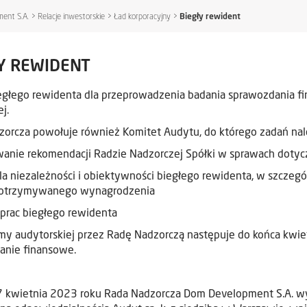
ent S.A.
>
Relacje inwestorskie
>
Ład korporacyjny
>
Biegły rewident
Y REWIDENT
egłego rewidenta dla przeprowadzenia badania sprawozdania f
j.
orcza powołuje również Komitet Audytu, do którego zadań nal
anie rekomendacji Radzie Nadzorczej Spółki w sprawach dotyc
la niezależności i obiektywności biegłego rewidenta, w szczeg
otrzymywanego wynagrodzenia
prac biegłego rewidenta
my audytorskiej przez Radę Nadzorczą następuje do końca kwie
anie finansowe.
7 kwietnia 2023 roku Rada Nadzorcza Dom Development S.A. wy