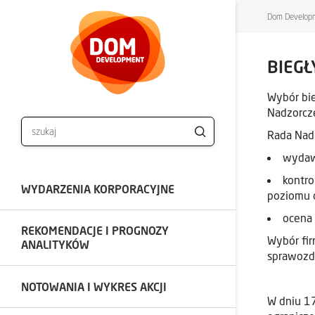
Dom Developm
BIEGŁ
Wybór bi
Nadzorcze
Rada Nadz
wydaw
kontro
WYDARZENIA KORPORACYJNE
poziomu 
ocena 
REKOMENDACJE I PROGNOZY
Wybór fir
ANALITYKÓW
sprawozd
NOTOWANIA I WYKRES AKCJI
W dniu 1