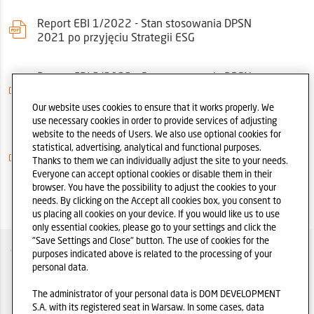
Report EBI 1/2022 - Stan stosowania DPSN
2021 po przyjęciu Strategii ESG
Report EBI 2/2022 - Stan stosowania DPSN
2021 po ZWZA (wynagrodzenie Członków
Komitetów Rady Nadzorczej)
Our website uses cookies to ensure that it works properly. We
use necessary cookies in order to provide services of adjusting
website to the needs of Users. We also use optional cookies for
Report EBI 3/2022 - Stan stosowania DPSN
statistical, advertising, analytical and functional purposes.
2021 po przyjęciu przez NWZA Polityki
Thanks to them we can individually adjust the site to your needs.
Różnorodności
Everyone can accept optional cookies or disable them in their
browser. You have the possibility to adjust the cookies to your
needs. By clicking on the Accept all cookies box, you consent to
us placing all cookies on your device. If you would like us to use
only essential cookies, please go to your settings and click the
"Save Settings and Close" button. The use of cookies for the
O SPÓŁCE
purposes indicated above is related to the processing of your
personal data.
POLITYKA IR
The administrator of your personal data is DOM DEVELOPMENT
POLITYKA PRYWATNOŚCI
S.A. with its registered seat in Warsaw. In some cases, data