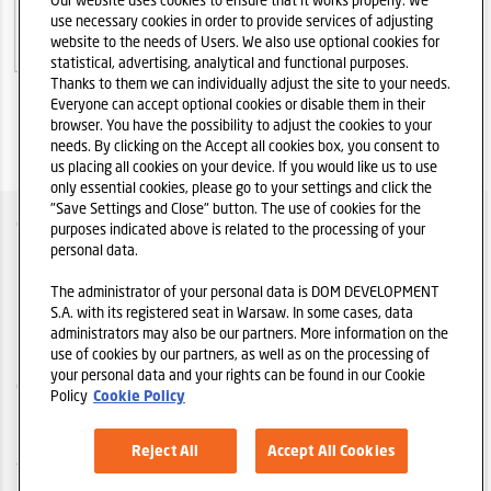
Our website uses cookies to ensure that it works properly. We
use necessary cookies in order to provide services of adjusting
Warunki emisji
website to the needs of Users. We also use optional cookies for
statistical, advertising, analytical and functional purposes.
Thanks to them we can individually adjust the site to your needs.
Everyone can accept optional cookies or disable them in their
browser. You have the possibility to adjust the cookies to your
needs. By clicking on the Accept all cookies box, you consent to
us placing all cookies on your device. If you would like us to use
only essential cookies, please go to your settings and click the
"Save Settings and Close" button. The use of cookies for the
O SPÓŁCE
purposes indicated above is related to the processing of your
personal data.
POLITYKA IR
The administrator of your personal data is DOM DEVELOPMENT
POLITYKA PRYWATNOŚCI
S.A. with its registered seat in Warsaw. In some cases, data
administrators may also be our partners. More information on the
REGULAMIN
use of cookies by our partners, as well as on the processing of
your personal data and your rights can be found in our Cookie
COOKIES
Policy
Cookie Policy
POLEĆ STRONĘ
Reject All
Accept All Cookies
STRONA GŁÓWNA DOM DEVELOPMENT S.A.